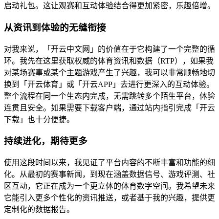
启动礼包。这让观赛和互动体验结合得更加紧密，乐趣倍增。
从资讯到体验的无缝衔接
对我来说，「开云中文网」的价值在于它构建了一个完整的循
环。我先在这里获取权威的体育资讯和数据（RTP），如果我
对某场赛事或某个主题游戏产生了兴趣，我可以非常顺畅地切
换到「开云体育」或「开云APP」去进行更深入的互动体验。
整个流程在同一个生态内完成，无需跳转多个陌生平台，体验
连贯且安全。如果需要下载客户端，通过站内指引完成「开云
下载」也十分便捷。
持续进化，期待更多
使用这段时间以来，我见证了平台内容的不断丰富和功能的细
化。从最初的赛事新闻，到现在涵盖数据信号、游戏评测、社
区互动，它正在成为一个更立体的体育数字空间。我希望未来
它能引入更多个性化的资讯推送，或者基于我的兴趣，提供更
定制化的数据报告。