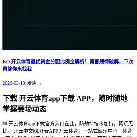
KO 开云体育最优资金分配比例全解析！荷官规律破解，下次
再输你来找我
2026-03-10
阅读
→
下载 开云体育app下载 APP，随时随地
掌握赛场动态
🆕 开云体育app下载官方入口在此，防劫持技术加持，畅玩无
忧。 开云中文网,开云APP,开云体育。一站式娱乐中心，体育