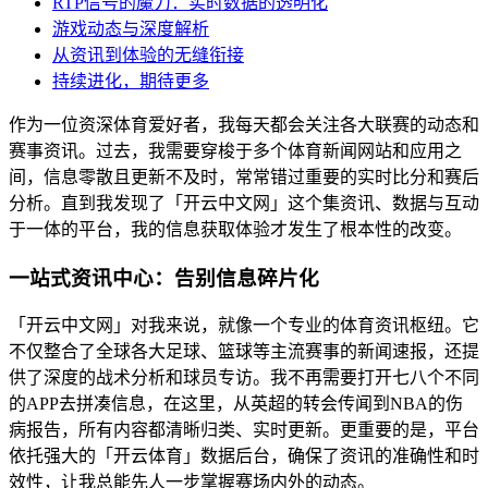
RTP信号的魔力：实时数据的透明化
游戏动态与深度解析
从资讯到体验的无缝衔接
持续进化，期待更多
作为一位资深体育爱好者，我每天都会关注各大联赛的动态和
赛事资讯。过去，我需要穿梭于多个体育新闻网站和应用之
间，信息零散且更新不及时，常常错过重要的实时比分和赛后
分析。直到我发现了「开云中文网」这个集资讯、数据与互动
于一体的平台，我的信息获取体验才发生了根本性的改变。
一站式资讯中心：告别信息碎片化
「开云中文网」对我来说，就像一个专业的体育资讯枢纽。它
不仅整合了全球各大足球、篮球等主流赛事的新闻速报，还提
供了深度的战术分析和球员专访。我不再需要打开七八个不同
的APP去拼凑信息，在这里，从英超的转会传闻到NBA的伤
病报告，所有内容都清晰归类、实时更新。更重要的是，平台
依托强大的「开云体育」数据后台，确保了资讯的准确性和时
效性，让我总能先人一步掌握赛场内外的动态。