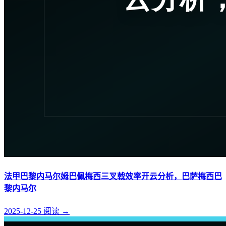
法甲巴黎内马尔姆巴佩梅西三叉戟效率开云分析，巴萨梅西巴
黎内马尔
2025-12-25
阅读
→