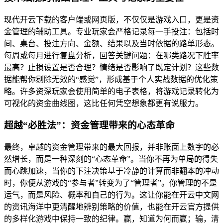
现代
开云下载
的客户端或网页版，不仅仅是游戏入口，更是资
金管理的辅助工具。专业玩家会严格记录每一手投注：包括时
间、桌台、投注方向、金额、结果以及当时依据的路单形态。
每周或每月进行复盘分析，回答关键问题：在哪类路况下胜率
最高？止损设置是否合理？情绪是否影响了既定计划？这些数
据能帮你剔除无效的“感觉”，形成基于个人实战数据的优化策
略。许多资深玩家会使用简单的电子表格，将游戏记录转化为
可视化的资金曲线图，这比任何凭空想象都更有说服力。
超越“必胜法”：资金管理带来的心态革命
最终，卓越的资金管理带来的最大回报，并非账面上数字的必
然增长，而是一种深刻的“心态革命”。当你不再为单局的得失
而心跳加速，当你的下注决策基于冷静的计算而非翻本的冲动
时，你便从游戏的“参与者”转变为了“管理者”。你管理的不是
运气，而是风险、概率和自己的行为。这让你能在
开云中文网
的资讯海洋中更清醒地辨别策略的价值，也能在
开云官方
提供
的多样化游戏中保持一致的纪律。赢，知道为何而赢；输，清